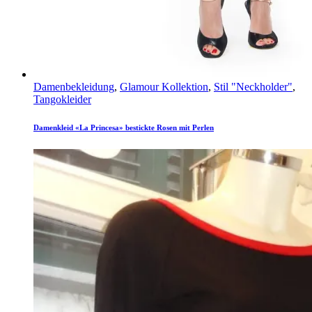
Damenbekleidung
,
Glamour Kollektion
,
Stil "Neckholder"
,
Tangokleider
Damenkleid «La Princesa» bestickte Rosen mit Perlen