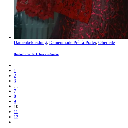
Damenbekleidung
,
Damenmode Prêt-à-Porter
,
Oberteile
Dunkelrotes Jäckchen aus Spitze
1
2
3
…
7
8
9
10
11
12