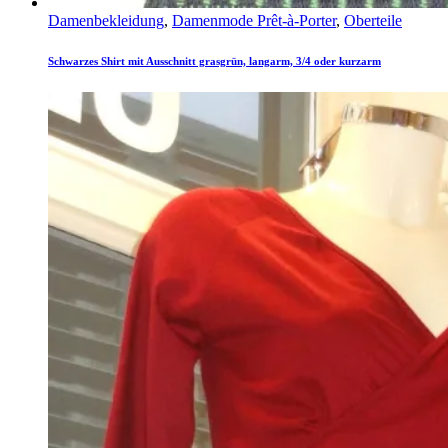
Damenbekleidung
,
Damenmode Prêt-à-Porter
,
Oberteile
Schwarzes Shirt mit Ausschnitt grasgrün, langarm, 3/4 oder kurzarm