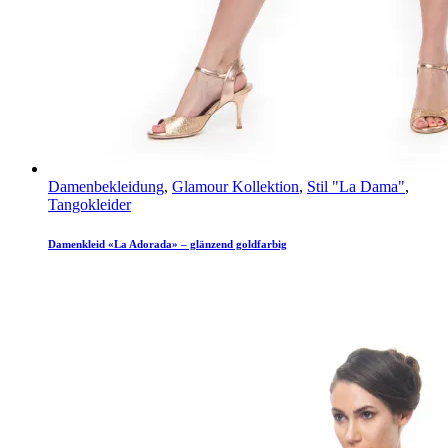
Damenbekleidung
,
Glamour Kollektion
,
Stil "La Dama"
,
Tangokleider
Damenkleid «La Adorada» – glänzend goldfarbig