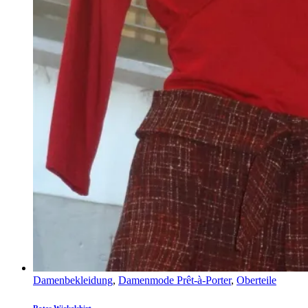
Damenbekleidung
,
Damenmode Prêt-à-Porter
,
Oberteile
Rotes Wickelshirt