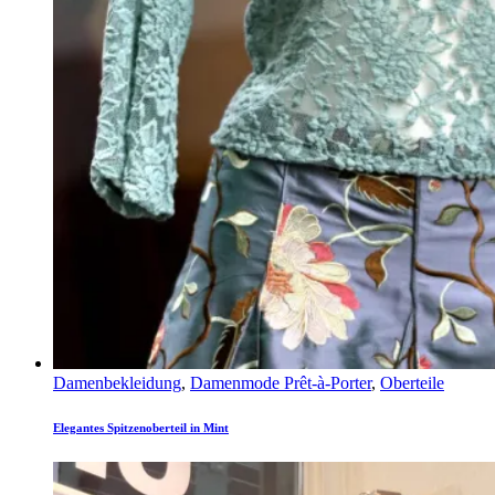
Damenbekleidung
,
Damenmode Prêt-à-Porter
,
Oberteile
Elegantes Spitzenoberteil in Mint