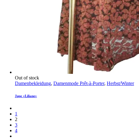
Out of stock
Damenbekleidung
,
Damenmode Prêt-à-Porter
,
Herbst/Winter
Jupe «Liliane»
1
2
3
4