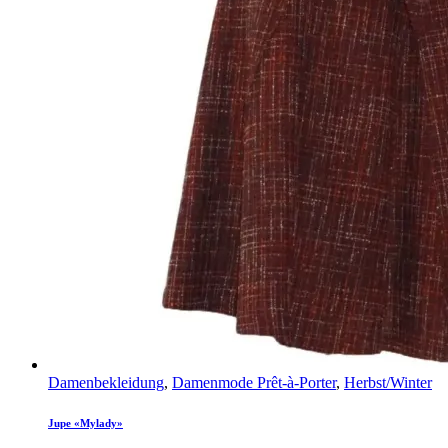
Damenbekleidung
,
Damenmode Prêt-à-Porter
,
Herbst/Winter
Jupe «Mylady»