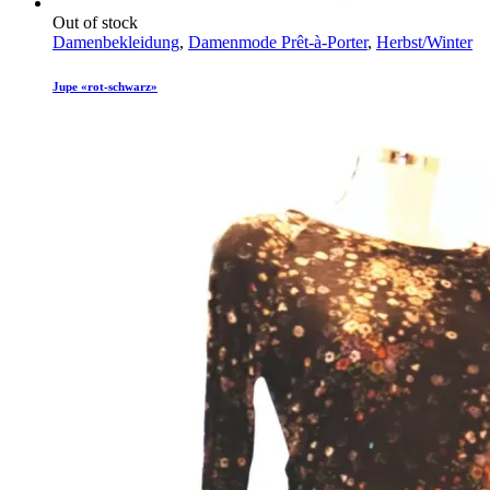
Out of stock
Damenbekleidung
,
Damenmode Prêt-à-Porter
,
Herbst/Winter
Jupe «rot-schwarz»