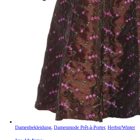
Damenbekleidung
,
Damenmode Prêt-à-Porter
,
Herbst/Winter
Jupe «Lila Enzian»