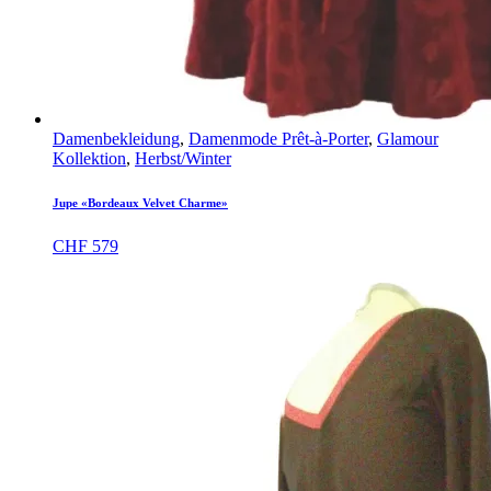
Damenbekleidung
,
Damenmode Prêt-à-Porter
,
Glamour
Kollektion
,
Herbst/Winter
Jupe «Bordeaux Velvet Charme»
CHF
579