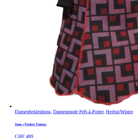
Damenbekleidung
,
Damenmode Prêt-à-Porter
,
Herbst/Winter
Jupe «Violett Vision»
CHF
489