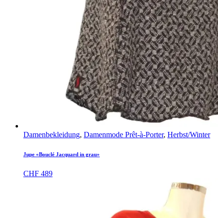
Damenbekleidung
,
Damenmode Prêt-à-Porter
,
Herbst/Winter
Jupe «Bouclé Jacquard in grau»
CHF
489