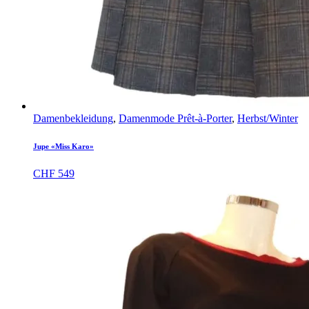
Damenbekleidung
,
Damenmode Prêt-à-Porter
,
Herbst/Winter
Jupe «Miss Karo»
CHF
549