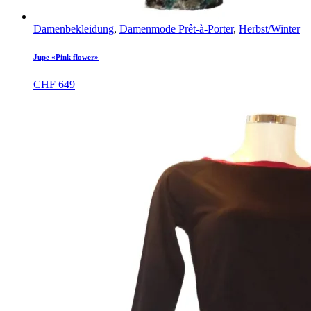
Damenbekleidung
,
Damenmode Prêt-à-Porter
,
Herbst/Winter
Jupe «Pink flower»
CHF
649