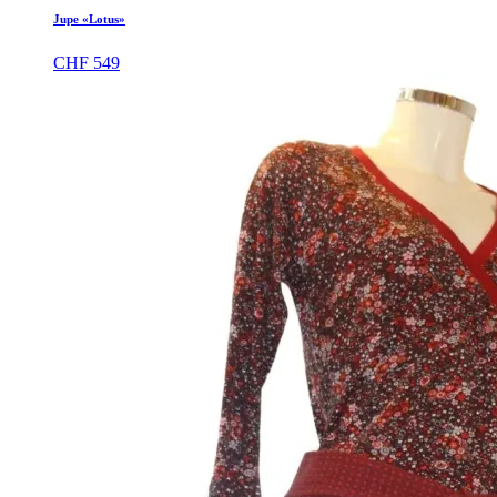
Jupe «Lotus»
CHF
549