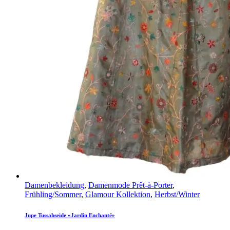
Damenbekleidung
,
Damenmode Prêt-à-Porter
,
Frühling/Sommer
,
Glamour Kollektion
,
Herbst/Winter
Jupe Tussahseide «Jardin Enchanté»