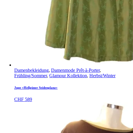
Damenbekleidung
,
Damenmode Prêt-à-Porter
,
Frühling/Sommer
,
Glamour Kollektion
,
Herbst/Winter
Jupe «Hellgüner Seidenglanz»
CHF
589