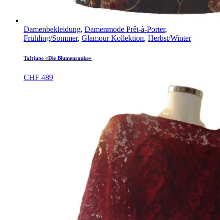
Damenbekleidung
,
Damenmode Prêt-à-Porter
,
Frühling/Sommer
,
Glamour Kollektion
,
Herbst/Winter
Taftjupe «Die Blumenranke»
CHF
489