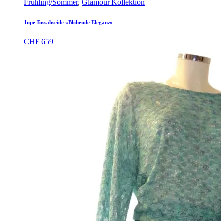
Frühling/Sommer
,
Glamour Kollektion
Jupe Tussahseide «Blühende Eleganz»
CHF
659