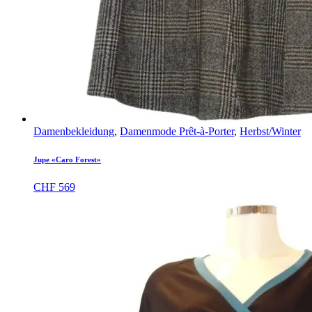
Damenbekleidung
,
Damenmode Prêt-à-Porter
,
Herbst/Winter
Jupe «Caro Forest»
CHF
569