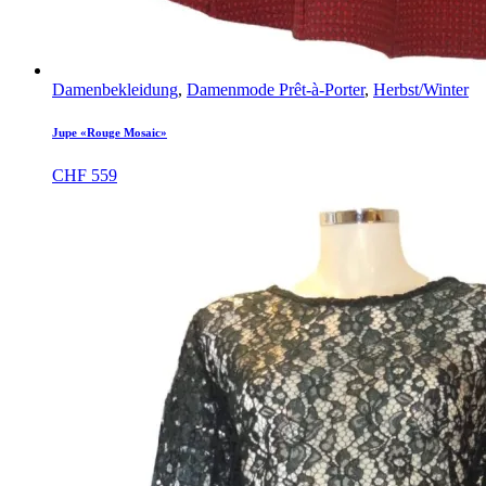
Damenbekleidung
,
Damenmode Prêt-à-Porter
,
Herbst/Winter
Jupe «Rouge Mosaic»
CHF
559