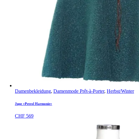
Damenbekleidung
,
Damenmode Prêt-à-Porter
,
Herbst/Winter
Jupe «Petrol Harmonie»
CHF
569