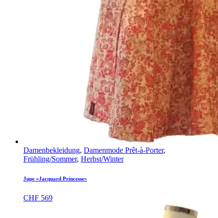
Damenbekleidung
,
Damenmode Prêt-à-Porter
,
Frühling/Sommer
,
Herbst/Winter
Jupe «Jacquard Princesse»
CHF
569