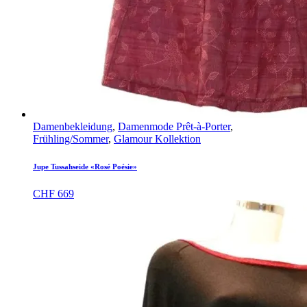
Damenbekleidung
,
Damenmode Prêt-à-Porter
,
Frühling/Sommer
,
Glamour Kollektion
Jupe Tussahseide «Rosé Poésie»
CHF
669