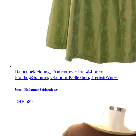
Damenbekleidung
,
Damenmode Prêt-à-Porter
,
Frühling/Sommer
,
Glamour Kollektion
,
Herbst/Winter
Jupe «Hellgüner Seidenglanz»
CHF
589