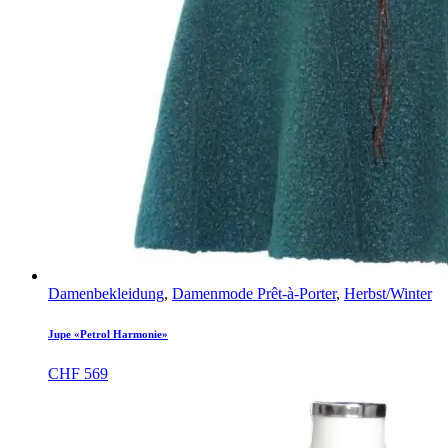
Damenbekleidung
,
Damenmode Prêt-à-Porter
,
Herbst/Winter
Jupe «Petrol Harmonie»
CHF
569