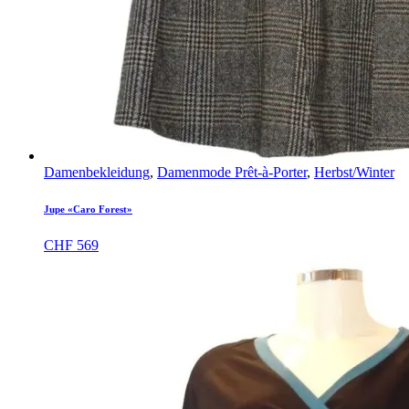
Damenbekleidung
,
Damenmode Prêt-à-Porter
,
Herbst/Winter
Jupe «Caro Forest»
CHF
569