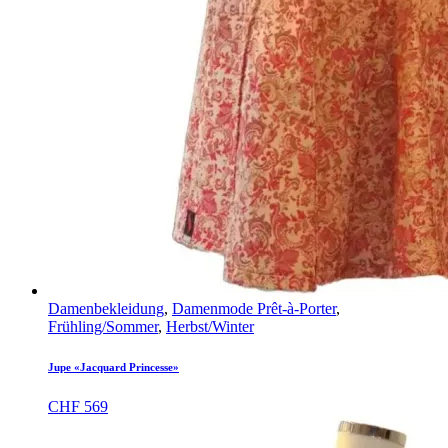
Damenbekleidung
,
Damenmode Prêt-à-Porter
,
Frühling/Sommer
,
Herbst/Winter
Jupe «Jacquard Princesse»
CHF
569