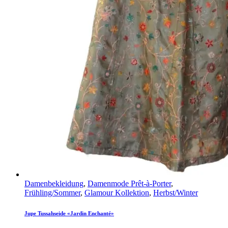
Damenbekleidung
,
Damenmode Prêt-à-Porter
,
Frühling/Sommer
,
Glamour Kollektion
,
Herbst/Winter
Jupe Tussahseide «Jardin Enchanté»