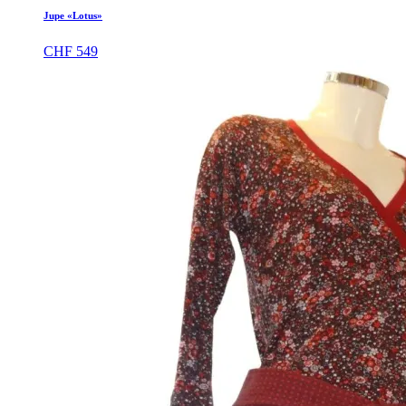
Jupe «Lotus»
CHF
549