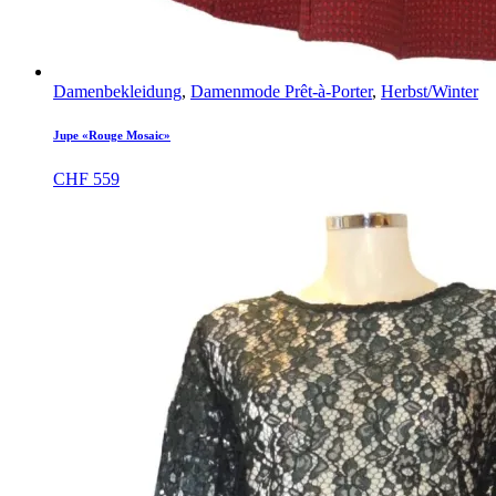
Damenbekleidung
,
Damenmode Prêt-à-Porter
,
Herbst/Winter
Jupe «Rouge Mosaic»
CHF
559