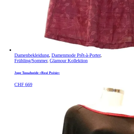
Damenbekleidung
,
Damenmode Prêt-à-Porter
,
Frühling/Sommer
,
Glamour Kollektion
Jupe Tussahseide «Rosé Poésie»
CHF
669