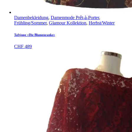
Damenbekleidung
,
Damenmode Prêt-à-Porter
,
Frühling/Sommer
,
Glamour Kollektion
,
Herbst/Winter
Taftjupe «Die Blumenranke»
CHF
489