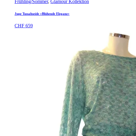
Frühling/Sommer
,
Glamour Kollektion
Jupe Tussahseide «Blühende Eleganz»
CHF
659