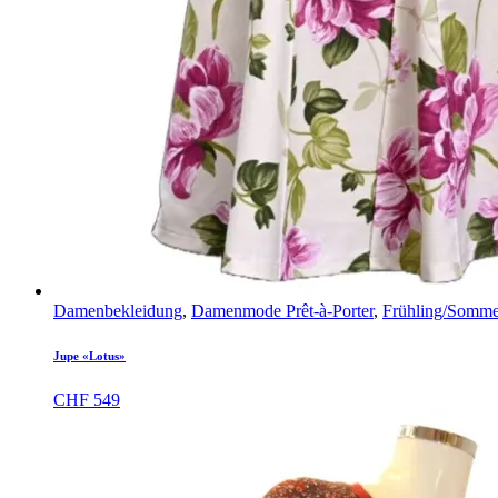
Damenbekleidung
,
Damenmode Prêt-à-Porter
,
Frühling/Somme
Jupe «Lotus»
CHF
549