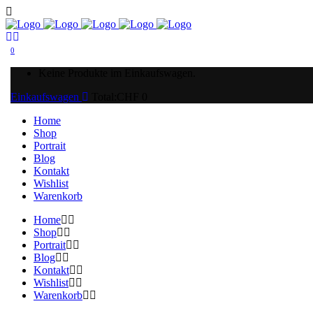
0
Keine Produkte im Einkaufswagen.
Einkaufswagen
Total:
CHF
0
Home
Shop
Portrait
Blog
Kontakt
Wishlist
Warenkorb
Home
Shop
Portrait
Blog
Kontakt
Wishlist
Warenkorb