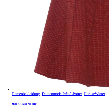
Damenbekleidung
,
Damenmode Prêt-à-Porter
,
Herbst/Winter
Jupe «Rouge Mosaic»