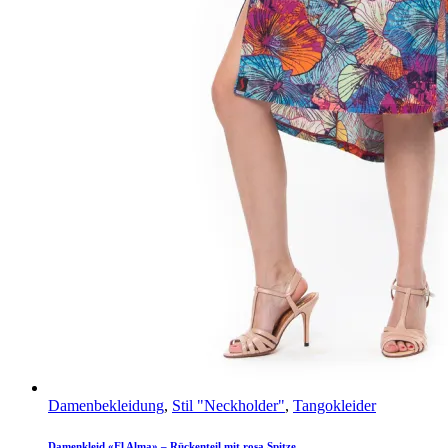
Damenbekleidung
,
Stil "Neckholder"
,
Tangokleider
Damenkleid «El Alma» – Rückenteil mit rosa Spitze