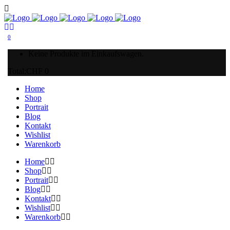
0
Keine Produkte im Einkaufswagen.
Total:
CHF
0
Home
Shop
Portrait
Blog
Kontakt
Wishlist
Warenkorb
Home
Shop
Portrait
Blog
Kontakt
Wishlist
Warenkorb