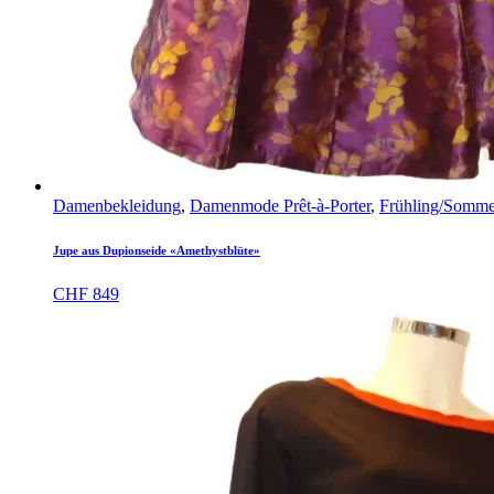
Damenbekleidung
,
Damenmode Prêt-à-Porter
,
Frühling/Somme
Jupe aus Dupionseide «Amethystblüte»
CHF
849