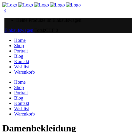
0
Keine Produkte im Einkaufswagen.
Einkaufswagen
Total:
CHF
0
Home
Shop
Portrait
Blog
Kontakt
Wishlist
Warenkorb
Home
Shop
Portrait
Blog
Kontakt
Wishlist
Warenkorb
Damenbekleidung