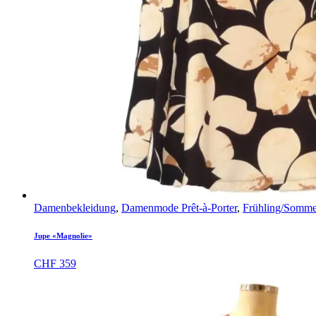
Damenbekleidung
,
Damenmode Prêt-à-Porter
,
Frühling/Somme
Jupe «Magnolie»
CHF
359