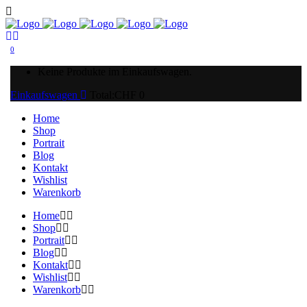
0
Keine Produkte im Einkaufswagen.
Einkaufswagen
Total:
CHF
0
Home
Shop
Portrait
Blog
Kontakt
Wishlist
Warenkorb
Home
Shop
Portrait
Blog
Kontakt
Wishlist
Warenkorb