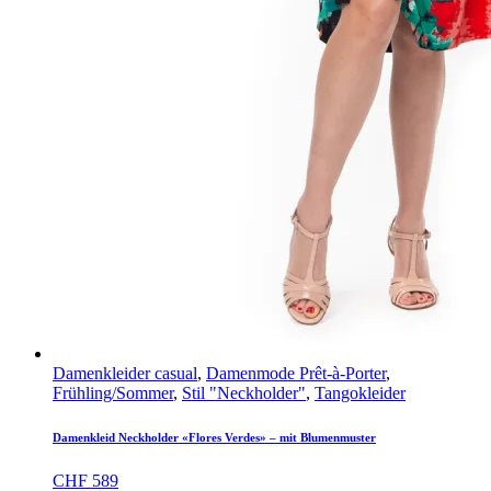
Damenkleider casual
,
Damenmode Prêt-à-Porter
,
Frühling/Sommer
,
Stil "Neckholder"
,
Tangokleider
Damenkleid Neckholder «Flores Verdes» – mit Blumenmuster
CHF
589