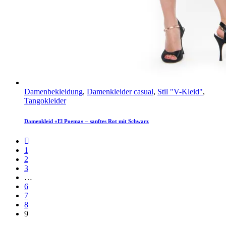
Damenbekleidung
,
Damenkleider casual
,
Stil "V-Kleid"
,
Tangokleider
Damenkleid «El Poema» – sanftes Rot mit Schwarz
1
2
3
…
6
7
8
9