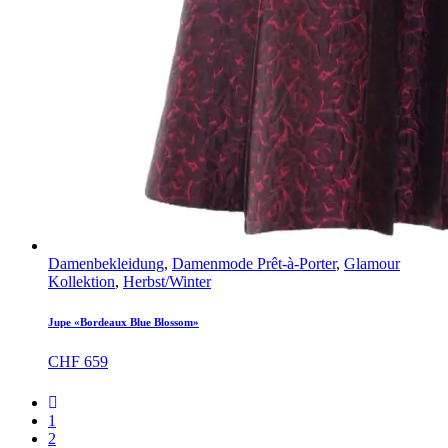
Damenbekleidung
,
Damenmode Prêt-à-Porter
,
Glamour
Kollektion
,
Herbst/Winter
Jupe «Bordeaux Blue Blossom»
CHF
659
1
2