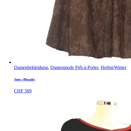
Damenbekleidung
,
Damenmode Prêt-à-Porter
,
Herbst/Winter
Jupe «Mosaik»
CHF
569