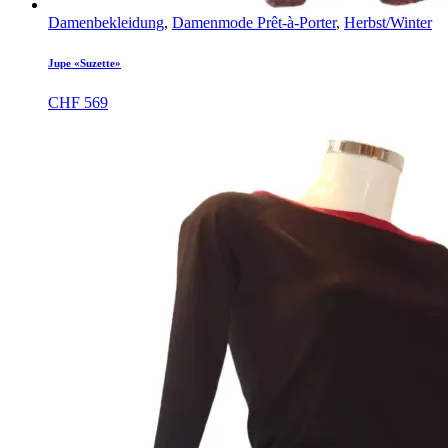
Damenbekleidung
,
Damenmode Prêt-à-Porter
,
Herbst/Winter
Jupe «Suzette»
CHF
569