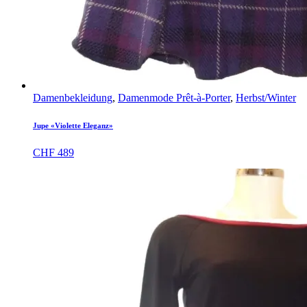
Damenbekleidung
,
Damenmode Prêt-à-Porter
,
Herbst/Winter
Jupe «Violette Eleganz»
CHF
489