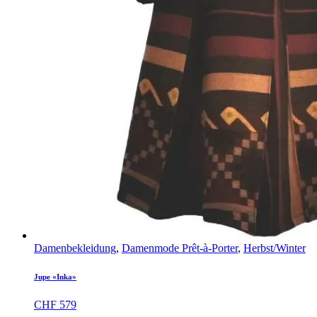
Damenbekleidung
,
Damenmode Prêt-à-Porter
,
Herbst/Winter
Jupe «Inka»
CHF
579