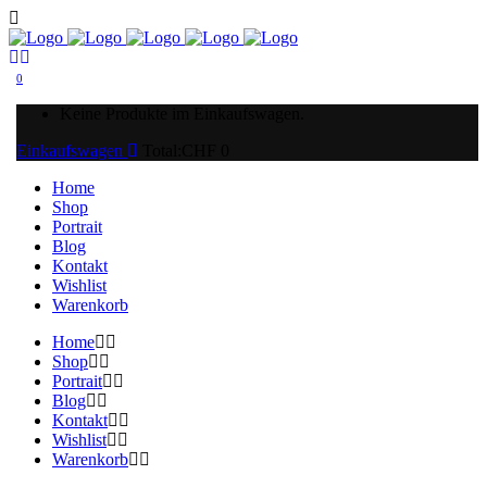
0
Keine Produkte im Einkaufswagen.
Einkaufswagen
Total:
CHF
0
Home
Shop
Portrait
Blog
Kontakt
Wishlist
Warenkorb
Home
Shop
Portrait
Blog
Kontakt
Wishlist
Warenkorb