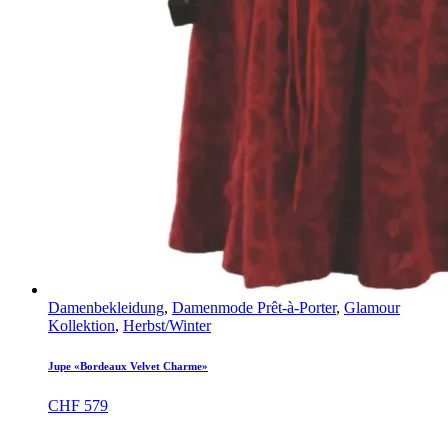
Damenbekleidung
,
Damenmode Prêt-à-Porter
,
Glamour
Kollektion
,
Herbst/Winter
Jupe «Bordeaux Velvet Charme»
CHF
579