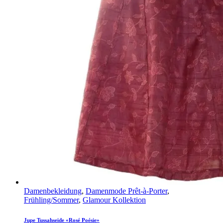
Damenbekleidung
,
Damenmode Prêt-à-Porter
,
Frühling/Sommer
,
Glamour Kollektion
Jupe Tussahseide «Rosé Poésie»