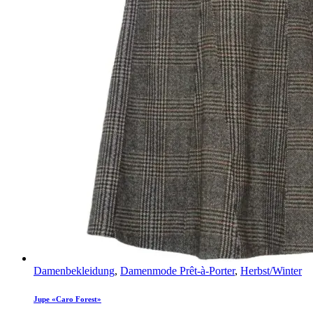
Damenbekleidung
,
Damenmode Prêt-à-Porter
,
Herbst/Winter
Jupe «Caro Forest»