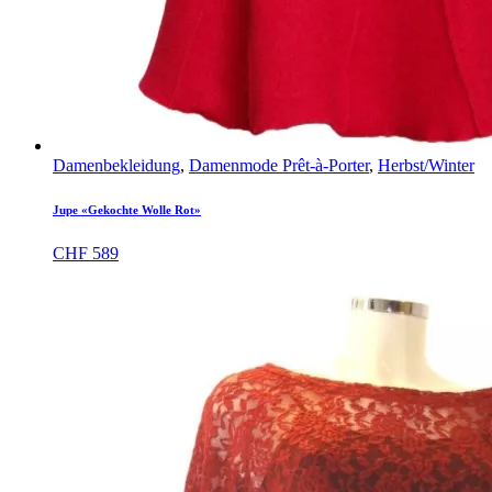
Damenbekleidung
,
Damenmode Prêt-à-Porter
,
Herbst/Winter
Jupe «Gekochte Wolle Rot»
CHF
589