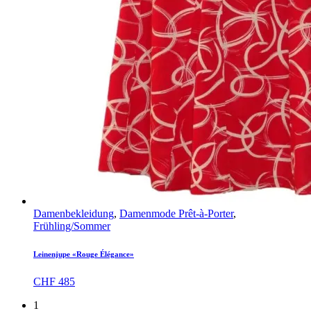
Damenbekleidung
,
Damenmode Prêt-à-Porter
,
Frühling/Sommer
Leinenjupe «Rouge Élégance»
CHF
485
1