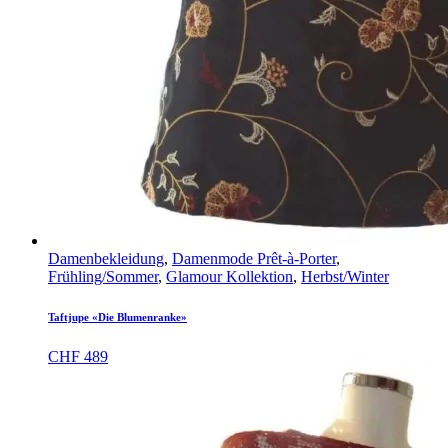
Damenbekleidung
,
Damenmode Prêt-à-Porter
,
Frühling/Sommer
,
Glamour Kollektion
,
Herbst/Winter
Taftjupe «Die Blumenranke»
CHF
489