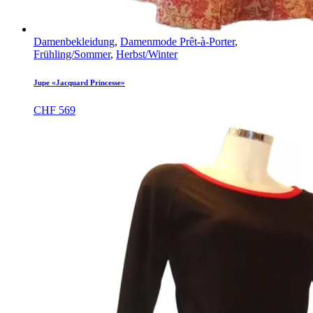
Damenbekleidung
,
Damenmode Prêt-à-Porter
,
Frühling/Sommer
,
Herbst/Winter
Jupe «Jacquard Princesse»
CHF
569