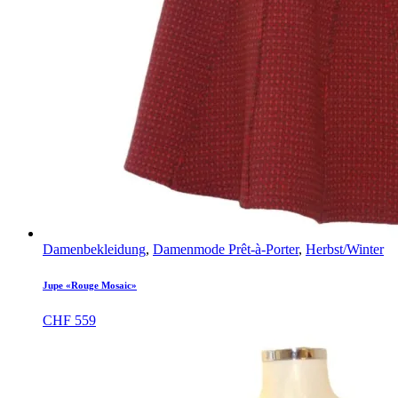
Damenbekleidung
,
Damenmode Prêt-à-Porter
,
Herbst/Winter
Jupe «Rouge Mosaic»
CHF
559