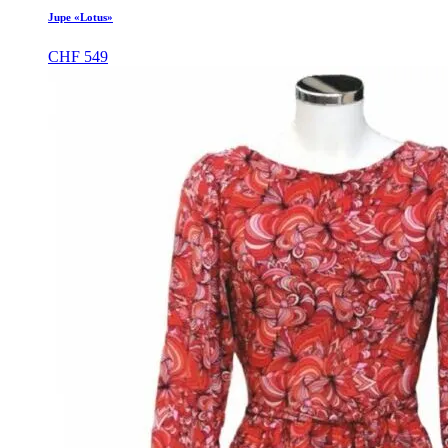
Jupe «Lotus»
CHF
549