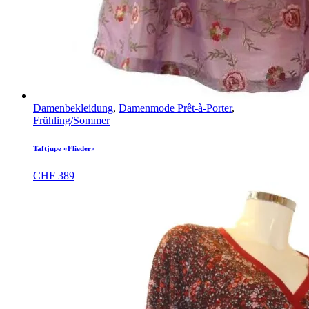
Damenbekleidung
,
Damenmode Prêt-à-Porter
,
Frühling/Sommer
Taftjupe «Flieder»
CHF
389