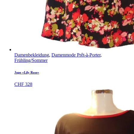
Damenbekleidung
,
Damenmode Prêt-à-Porter
,
Frühling/Sommer
Jupe «Lily Rose»
CHF
328