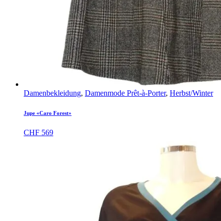
Damenbekleidung
,
Damenmode Prêt-à-Porter
,
Herbst/Winter
Jupe «Caro Forest»
CHF
569