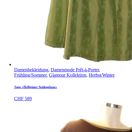
Damenbekleidung
,
Damenmode Prêt-à-Porter
,
Frühling/Sommer
,
Glamour Kollektion
,
Herbst/Winter
Jupe «Hellgüner Seidenglanz»
CHF
589