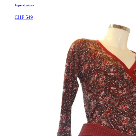
Jupe «Lotus»
CHF
549