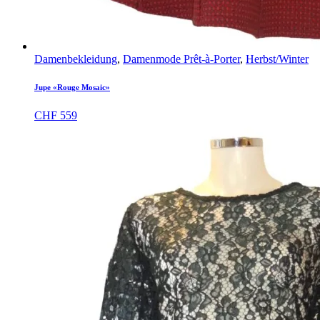
Damenbekleidung
,
Damenmode Prêt-à-Porter
,
Herbst/Winter
Jupe «Rouge Mosaic»
CHF
559