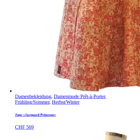
Damenbekleidung
,
Damenmode Prêt-à-Porter
,
Frühling/Sommer
,
Herbst/Winter
Jupe «Jacquard Princesse»
CHF
569