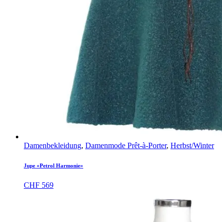
Damenbekleidung
,
Damenmode Prêt-à-Porter
,
Herbst/Winter
Jupe «Petrol Harmonie»
CHF
569