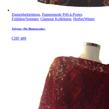
Damenbekleidung
,
Damenmode Prêt-à-Porter
,
Frühling/Sommer
,
Glamour Kollektion
,
Herbst/Winter
Taftjupe «Die Blumenranke»
CHF
489