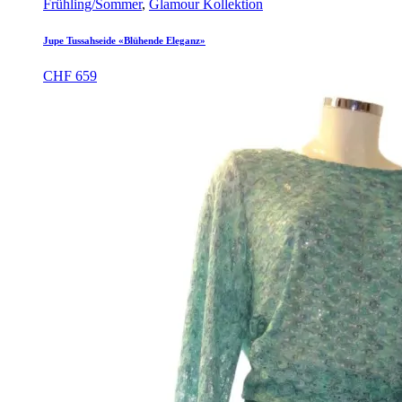
Frühling/Sommer
,
Glamour Kollektion
Jupe Tussahseide «Blühende Eleganz»
CHF
659