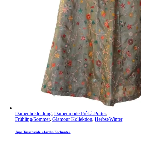
Damenbekleidung
,
Damenmode Prêt-à-Porter
,
Frühling/Sommer
,
Glamour Kollektion
,
Herbst/Winter
Jupe Tussahseide «Jardin Enchanté»