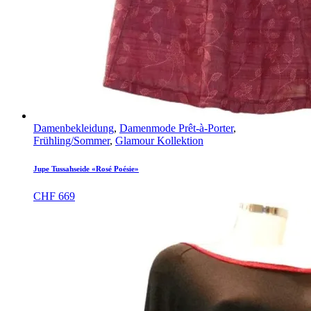
Damenbekleidung
,
Damenmode Prêt-à-Porter
,
Frühling/Sommer
,
Glamour Kollektion
Jupe Tussahseide «Rosé Poésie»
CHF
669